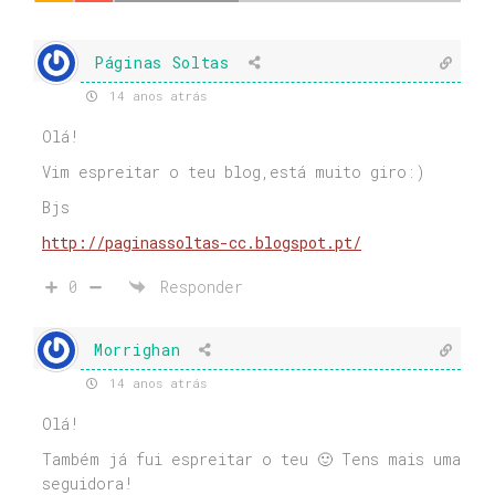
Páginas Soltas
14 anos atrás
Olá!
Vim espreitar o teu blog,está muito giro:)
Bjs
http://paginassoltas-cc.blogspot.pt/
0
Responder
Morrighan
14 anos atrás
Olá!
Também já fui espreitar o teu 🙂 Tens mais uma
seguidora!