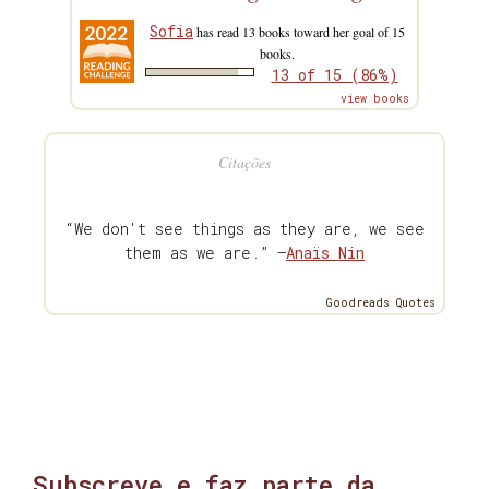
Sofia
has read 13 books toward her goal of 15
books.
13 of 15 (86%)
view books
Citações
“We don't see things as they are, we see
them as we are.” —
Anaïs Nin
Goodreads Quotes
Subscreve e faz parte da