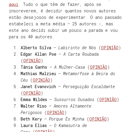
aqui
. Tudo o que têm de fazer, após se
inscreverem, é decidir quantos novos autores
estão desejosos de experimentar. O ano passado
estabeleci a meta média – 25 autores -, mas
este ano decidi subir um pouco a parada e vou
para os 40 autores.
Alberto Silva
–
Labirinto de Nós
(
OPINIÃO
)
Edgar Allan Poe
–
A Carta Roubada
(
OPINIÃO
)
Tânia Ganho
–
A Mulher-Casa
(
OPINIÃO
)
Mathias Malzieu
–
Metamorfose à Beira do
Céu
(
OPINIÃO
)
Janet Evanovich
–
Perseguição Escaldante
(
OPINIÃO
)
Emma Wildes
–
Sussurros Ousados
(
OPINIÃO
)
Walter Riso
–
Amores Altamente
Perigosos
(
OPINIÃO
)
Beth Kery
–
Porque És Minha
(
OPINIÃO
)
Laura Elias
–
O Kamasutra de
Grey
(
OPINIÃO
)