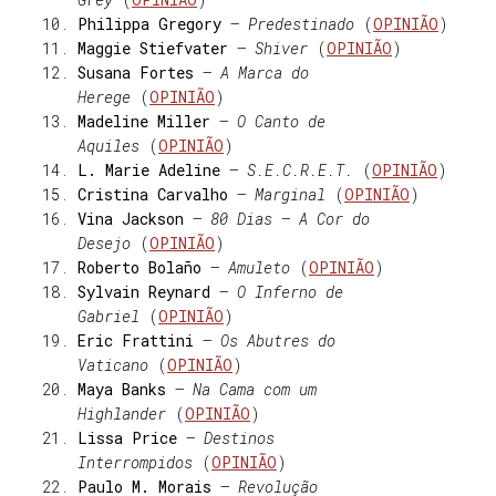
Philippa Gregory
–
Predestinado
(
OPINIÃO
)
Maggie Stiefvater
–
Shiver
(
OPINIÃO
)
Susana Fortes
–
A Marca do
Herege
(
OPINIÃO
)
Madeline Miller
–
O Canto de
Aquiles
(
OPINIÃO
)
L. Marie Adeline
–
S.E.C.R.E.T.
(
OPINIÃO
)
Cristina Carvalho
–
Marginal
(
OPINIÃO
)
Vina Jackson
–
80 Dias – A Cor do
Desejo
(
OPINIÃO
)
Roberto Bolaño
–
Amuleto
(
OPINIÃO
)
Sylvain Reynard
–
O Inferno de
Gabriel
(
OPINIÃO
)
Eric Frattini
–
Os Abutres do
Vaticano
(
OPINIÃO
)
Maya Banks
–
Na Cama com um
Highlander
(
OPINIÃO
)
Lissa Price
–
Destinos
Interrompidos
(
OPINIÃO
)
Paulo M. Morais
–
Revolução